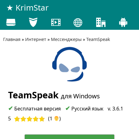
★ KrimStar
Главная
»
Интернет
»
Мессенджеры
»
TeamSpeak
TeamSpeak
для Windows
✔
✔
Бесплатная версия
Русский язык
v.
3.6.1
5
(
1
)